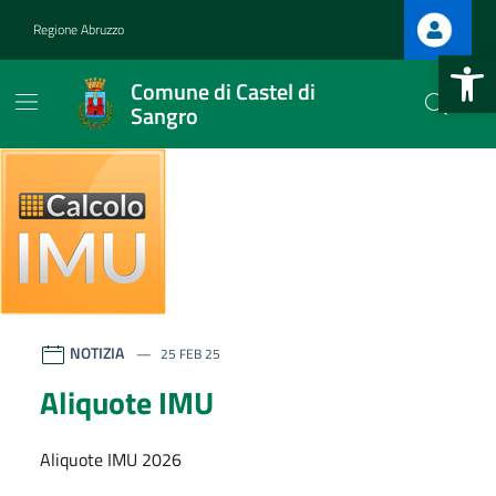
Vai ai contenuti
Vai al footer
Regione Abruzzo
Apri la b
Comune di Castel di
Sangro
Comune di Castel di Sangro
Contenuti in evidenza
NOTIZIA
25 FEB 25
Aliquote IMU
Aliquote IMU 2026