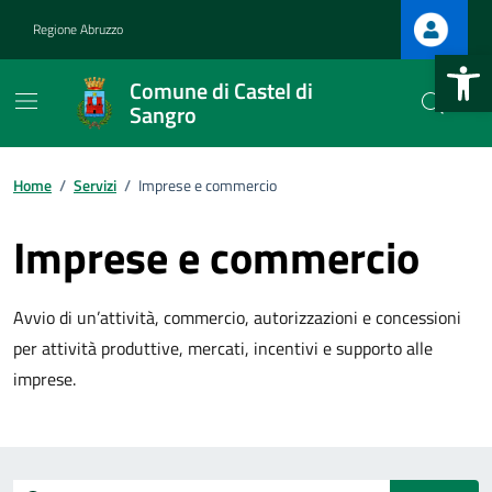
Vai ai contenuti
Vai al footer
Regione Abruzzo
Apri la b
Comune di Castel di
Sangro
Home
/
Servizi
/
Imprese e commercio
Imprese e commercio
Avvio di un’attività, commercio, autorizzazioni e concessioni
per attività produttive, mercati, incentivi e supporto alle
imprese.
Esplora tutti i servizi